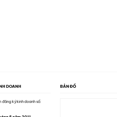
INH DOANH
BẢN ĐỒ
 đăng ký kinh doanh số:
háng 5 năm 2011