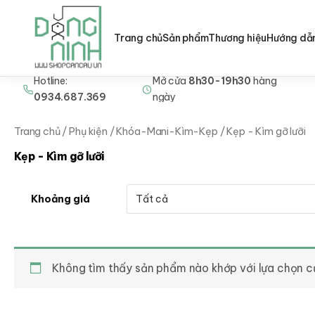
Trang chủ
Sản phẩm
Thương hiệu
Hướng dẫ
Hotline:
Mở cửa
8h30-19h30
hàng
Nhảy
0934.687.369
ngày
tới
nội
Trang chủ
/
Phụ kiện
/
Khóa-Mani-Kìm-Kẹp
/ Kẹp - Kìm gỡ lưỡi
dung
Kẹp - Kìm gỡ lưỡi
Khoảng giá
Không tìm thấy sản phẩm nào khớp với lựa chọn c