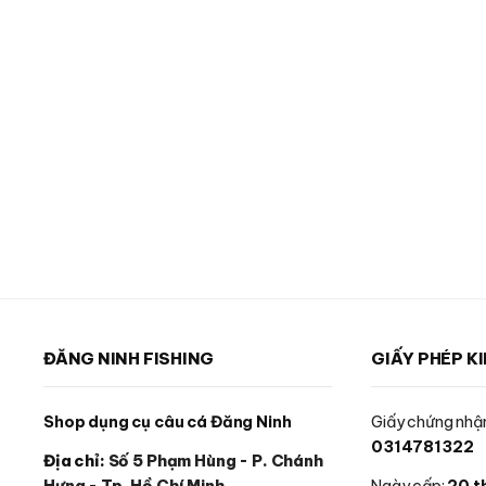
ĐĂNG NINH FISHING
GIẤY PHÉP K
Shop dụng cụ câu cá Đăng Ninh
Giấy chứng nhận
0314781322
Địa chỉ:
Số 5 Phạm Hùng - P. Chánh
Hưng - Tp. Hồ Chí Minh
Ngày cấp:
20 t