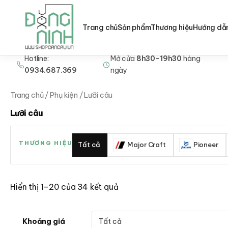
Trang chủ
Sản phẩm
Thương hiệu
Hướng dẫ
Hotline:
Mở cửa
8h30-19h30
hàng
Nhảy
0934.687.369
ngày
tới
nội
Trang chủ
/
Phụ kiện
/ Lưỡi câu
dung
Lưỡi câu
THƯƠNG HIỆU
Tất cả
Major Craft
Pioneer
Hiển thị 1–20 của 34 kết quả
Khoảng giá