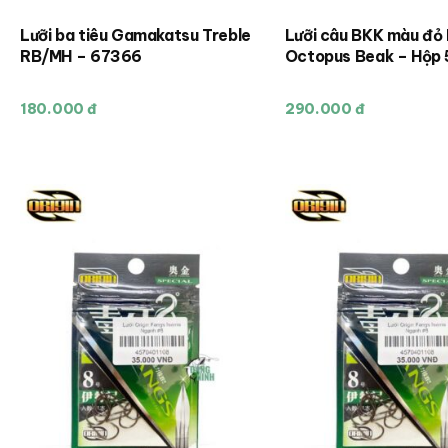
Lưỡi ba tiêu Gamakatsu Treble
Lưỡi câu BKK màu đỏ
RB/MH – 67366
Octopus Beak 
180.000 đ
290.000 đ