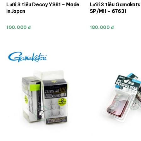
Lưỡi 3 tiêu Decoy YS81 – Made
Lưỡi 3 tiêu Gamakats
in Japan
SP/MH – 67631
100.000 đ
180.000 đ