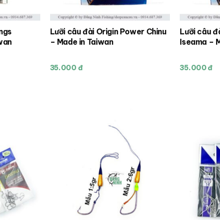
angs
Lưỡi câu đài Origin Power Chinu
Lưỡi câu đ
wan
– Made in Taiwan
Iseama – M
35.000 đ
35.000 đ