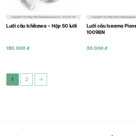
Lưỡi câu Ichikawa – Hộp 50 lưỡi
Lưỡi câu Iseama Pion
1009BN
180.000 đ
30.000 đ
1
2
→