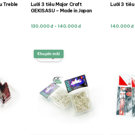
u Treble
Lưỡi 3 tiêu Major Craft
Lưỡi 3 tiêu
Sản
GEKISASU – Made in Japan
phẩm
này
130.000 đ - 140.000 đ
140.000 đ
có
nhiều
biến
thể.
Khuyến mãi
Các
Giảm giá!
tùy
chọn
có
thể
được
chọn
trên
trang
sản
phẩm