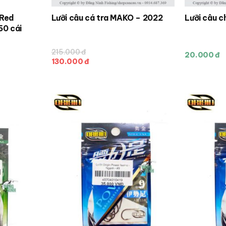
 Red
Lưỡi câu cá tra MAKO – 2022
Lưỡi câu c
– Hộp 50 cái
215.000 đ
20.000 đ
130.000 đ