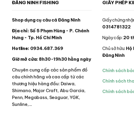
ĐĂNG NINH FISHING
GIẤY PHÉP K
Shop dụng cụ câu cá Đăng Ninh
Giấy chứng nhận
0314781322
Địa chỉ:
Số 5 Phạm Hùng - P. Chánh
Hưng - Tp. Hồ Chí Minh
Ngày cấp:
20 t
Hotline:
0934.687.369
Chủ sở hữu:
Hộ 
Đăng Ninh
Giờ mở cửa:
8h30-19h30 hằng ngày
Chuyên cung cấp các sản phẩm đồ
Chính sách bả
câu chính hãng và cao cấp từ các
Chính sách th
thương hiệu hàng đầu: Daiwa,
Shimano, Major Craft, Abu Garcia,
Chính sách bảo
Penn, Megabass, Seaguar, YGK,
Sunline,...
© 2026 Đăng Ninh Fishing - Hộ kinh doanh Dụng cụ câu cá Đăng Nin