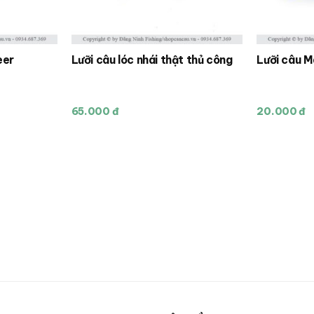
eer
Lưỡi câu lóc nhái thật thủ công
Lưỡi câu M
65.000 đ
20.000 đ