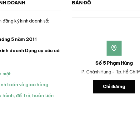
INH DOANH
BẢN ĐỒ
 đăng ký kinh doanh số:
háng 5 năm 2011
kinh doanh Dụng cụ câu cá
Số 5 Phạm Hùng
P. Chánh Hưng - Tp. Hồ Chí 
o mật
anh toán và giao hàng
Chỉ đường
 hành, đổi trả, hoàn tiền
h