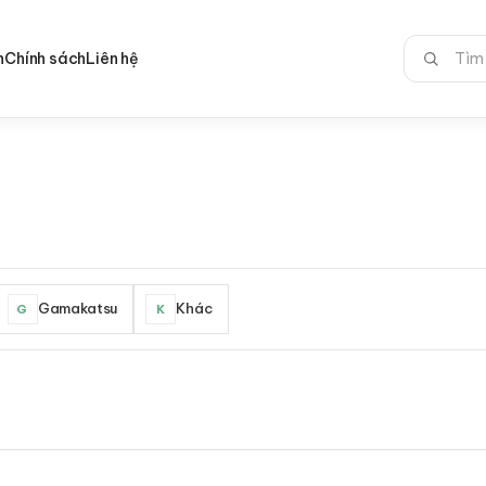
Tìm
n
Chính sách
Liên hệ
kiếm:
Gamakatsu
Khác
G
K