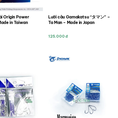
ài Origin Power
Lưỡi câu Gamakatsu “タマン” –
ade in Taiwan
Ta Man – Made in Japan
125.000 đ