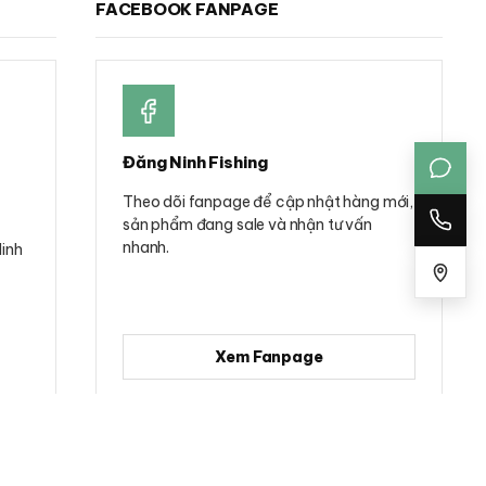
FACEBOOK FANPAGE
Đăng Ninh Fishing
Theo dõi fanpage để cập nhật hàng mới,
sản phẩm đang sale và nhận tư vấn
nhanh.
Minh
Xem Fanpage
Mã số đăng ký kinh doanh: 0314781322