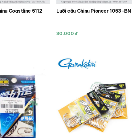
hinu Coastline 5112
Lưỡi câu Chinu Pioneer 1053-BN
30.000 đ