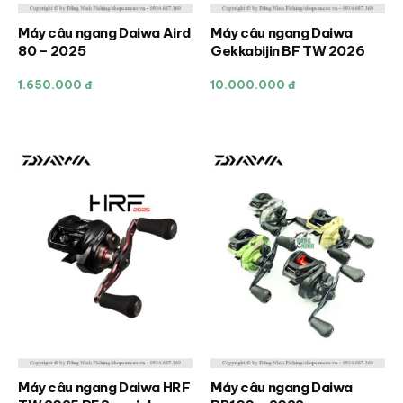
trang
trang
sản
sản
Máy câu ngang Daiwa Aird
Máy câu ngang Daiwa
Sản
phẩm
phẩm
80 – 2025
Gekkabijin BF TW 2026
phẩm
này
1.650.000 đ
10.000.000 đ
có
nhiều
biến
thể.
Các
tùy
chọn
có
thể
được
chọn
trên
trang
sản
Máy câu ngang Daiwa HRF
Máy câu ngang Daiwa
Sản
Sản
phẩm