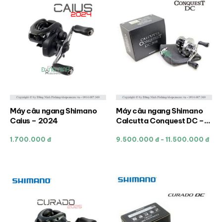
tùy
tùy
chọn
chọn
có
có
thể
thể
được
được
chọn
chọn
trên
trên
trang
trang
sản
sản
Máy câu ngang Shimano
Máy câu ngang Shimano
Sản
Sản
phẩm
phẩm
Caius – 2024
Calcutta Conquest DC –
phẩm
phẩm
Made in Japan
này
này
1.700.000 đ
9.500.000 đ - 11.500.000 đ
có
có
nhiều
nhiều
biến
biến
thể.
thể.
Các
Các
tùy
tùy
chọn
chọn