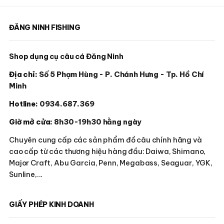
trên
trên
trang
trang
sản
sản
ĐĂNG NINH FISHING
phẩm
phẩm
Shop dụng cụ câu cá Đăng Ninh
Địa chỉ:
Số 5 Phạm Hùng - P. Chánh Hưng - Tp. Hồ Chí
Minh
Hotline:
0934.687.369
Giờ mở cửa:
8h30-19h30 hằng ngày
Chuyên cung cấp các sản phẩm đồ câu chính hãng và
cao cấp từ các thương hiệu hàng đầu: Daiwa, Shimano,
Major Craft, Abu Garcia, Penn, Megabass, Seaguar, YGK,
Sunline,...
GIẤY PHÉP KINH DOANH