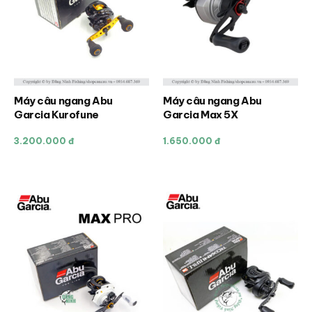
Máy câu ngang Abu
Máy câu ngang Abu
Sản
Garcia Kurofune
Garcia Max 5X
phẩm
này
3.200.000 đ
1.650.000 đ
có
nhiều
biến
thể.
Các
tùy
chọn
có
thể
được