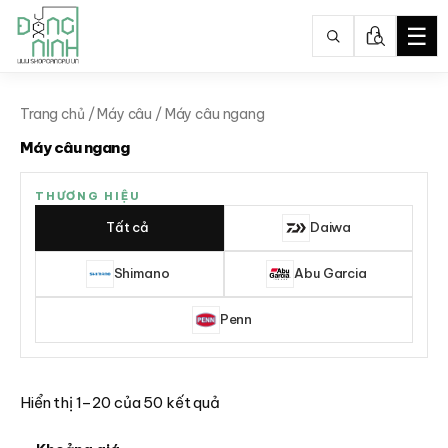
☰
Nhảy
tới
Trang chủ
/
Máy câu
/ Máy câu ngang
nội
Máy câu ngang
dung
THƯƠNG HIỆU
Tất cả
Daiwa
Shimano
Abu Garcia
Penn
Hiển thị 1–20 của 50 kết quả