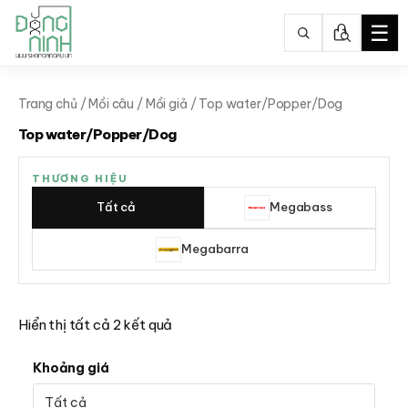
☰
Nhảy
tới
Trang chủ
/
Mồi câu
/
Mồi giả
/ Top water/Popper/Dog
nội
Top water/Popper/Dog
dung
THƯƠNG HIỆU
Tất cả
Megabass
Megabarra
Hiển thị tất cả 2 kết quả
Khoảng giá