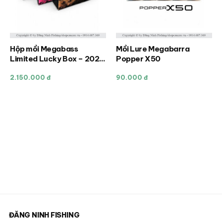
Hộp mồi Megabass
Mồi Lure Megabarra
Sản
Sản
Limited Lucky Box – 2026
Popper X50
phẩm
phẩm
| Combo mồi Megabass
này
này
giới hạn
2.150.000 đ
90.000 đ
có
có
nhiều
nhiều
biến
biến
thể.
thể.
Các
Các
tùy
tùy
chọn
chọn
có
có
thể
thể
được
được
chọn
chọn
ĐĂNG NINH FISHING
trên
trên