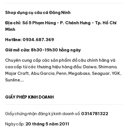
trang
trang
sản
sản
Shop dụng cụ câu cá Đăng Ninh
phẩm
phẩm
Địa chỉ:
Số 5 Phạm Hùng - P. Chánh Hưng - Tp. Hồ Chí
Minh
Hotline:
0934.687.369
Giờ mở cửa:
8h30-19h30 hằng ngày
Chuyên cung cấp các sản phẩm đồ câu chính hãng và
cao cấp từ các thương hiệu hàng đầu: Daiwa, Shimano,
Major Craft, Abu Garcia, Penn, Megabass, Seaguar, YGK,
Sunline,...
GIẤY PHÉP KINH DOANH
Giấy chứng nhận đăng ký kinh doanh số:
0314781322
Ngày cấp:
20 tháng 5 năm 2011